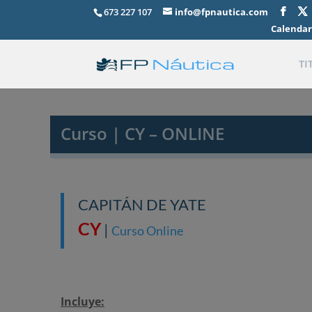
673 227 107
info@fpnautica.com
Calendar
TI
Curso | CY – ONLINE
CAPITÁN DE YATE
CY
|
Curso Online
Incluye: