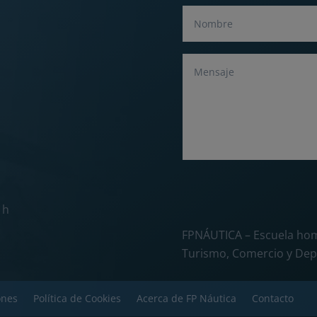
 h
FPNÁUTICA – Escuela hom
Turismo, Comercio y Dep
ones
Política de Cookies
Acerca de FP Náutica
Contacto