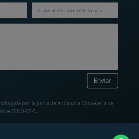
Enviar
ologada por la Junta de Andalucía Consejería de
orte EEND-SE-9.