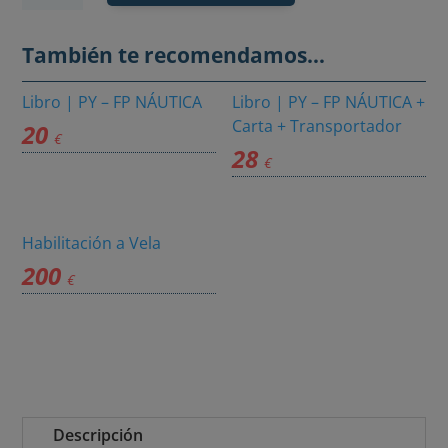
|
PY
También te recomendamos…
-
ONLINE
Libro | PY – FP NÁUTICA
Libro | PY – FP NÁUTICA +
Carta + Transportador
20
+
€
28
PRÁCTICAS
€
cantidad
Habilitación a Vela
200
€
Descripción