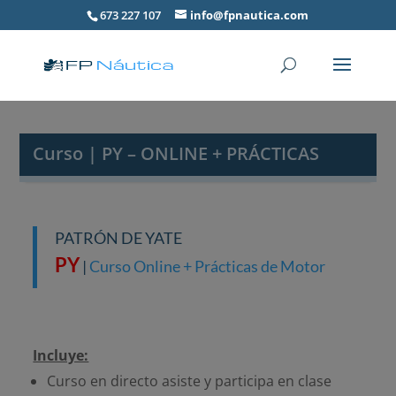
673 227 107
info@fpnautica.com
Curso | PY – ONLINE + PRÁCTICAS
PATRÓN DE YATE
PY
|
Curso Online + Prácticas de Motor
Incluye:
Curso en directo asiste y participa en clase