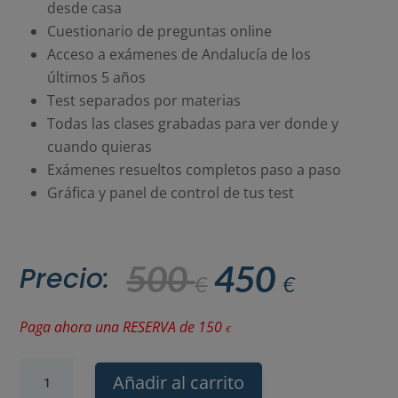
desde casa
Cuestionario de preguntas online
Acceso a exámenes de Andalucía de los
últimos 5 años
Test separados por materias
Todas las clases grabadas para ver donde y
cuando quieras
Exámenes resueltos completos paso a paso
Gráfica y panel de control de tus test
El
El
500
450
Precio:
€
€
precio
precio
original
actual
Paga ahora una RESERVA de
150
€
era:
es:
Curso
Añadir al carrito
500 €.
450 €.