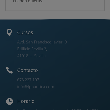
cuando quieras.

Cursos
Avd. San Francisco Javier, 9
Edificio Sevilla 2,
41018
– Sevilla.

Contacto
673 227 107
info@fpnautica.com

Horario