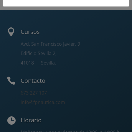

Cursos
Avd. San Francisco Javier, 9
Edificio Sevilla 2,
41018
– Sevilla.

Contacto
673 227 107
info@fpnautica.com

Horario