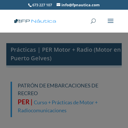
673 227 107
info@fpnautica.com
Prácticas | PER Motor + Radio (Motor en
Puerto Gelves)
PATRÓN DE EMBARCACIONES DE
RECREO
PER |
Curso + Prácticas de Motor +
Radiocomunicaciones