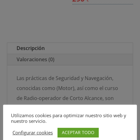
en
Puerto
Gelves)
cantidad
Descripción
Valoraciones (0)
Las prácticas de Seguridad y Navegación,
conocidas como (Motor), así como el curso
de Radio-operador de Corto Alcance, son
prácticas OBLIGATORIAS para la obtención
Utilizamos cookies para optimizar nuestro sitio web y
de la titulación de Patrón de Embarcaciones
nuestro servicio.
de Recreo (PER).
ACEPTAR TODO
Configurar cookies