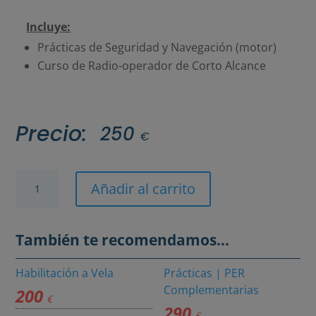
Incluye:
Prácticas de Seguridad y Navegación (motor)
Curso de Radio-operador de Corto Alcance
Precio:
250
€
Prácticas
Añadir al carrito
|
PER
También te recomendamos…
Motor
+
Habilitación a Vela
Prácticas | PER
Complementarias
200
Radio
€
290
(Motor
€