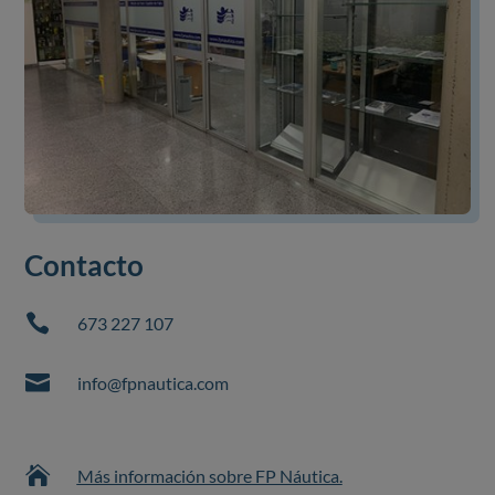
Contacto

673 227 107

info@fpnautica.com

Más información sobre FP Náutica.