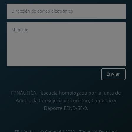
Enviar
FPNÁUTICA – Escuela homologada por la Junta de
Andalucía Consejería de Turismo, Comercio y
Deporte EEND-SE-9.
FP Náutica | © Copyright 2022 – Todos los Derechos