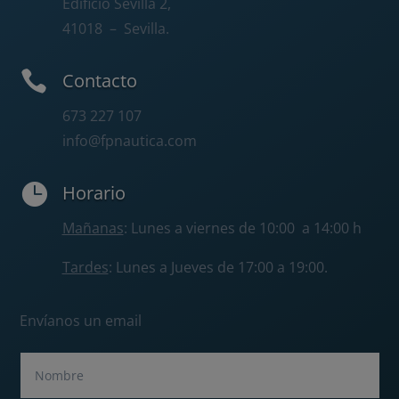
Edificio Sevilla 2,
41018
– Sevilla.

Contacto
673 227 107
info@fpnautica.com

Horario
Mañanas
: Lunes a viernes de 10:00 a 14:00 h
Tardes
: Lunes a Jueves de 17:00 a 19:00.
Envíanos un email