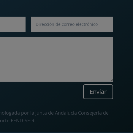
Enviar
ologada por la Junta de Andalucía Consejería de
orte EEND-SE-9.