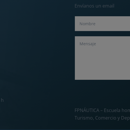
Envíanos un email
 h
FPNÁUTICA – Escuela hom
Turismo, Comercio y Dep