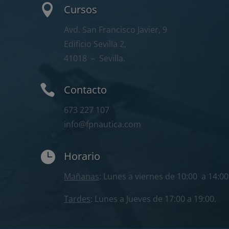

Cursos
Avd. San Francisco Javier, 9
Edificio Sevilla 2,
41018
– Sevilla.

Contacto
673 227 107
info@fpnautica.com

Horario
Mañanas
: Lunes a viernes de 10:00 a 14:00
Tardes
: Lunes a Jueves de 17:00 a 19:00.