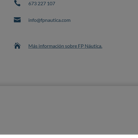

673 227 107

info@fpnautica.com

Más información sobre FP Náutica.