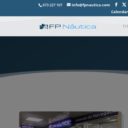
673 227 107
info@fpnautica.com
Calendar
TI