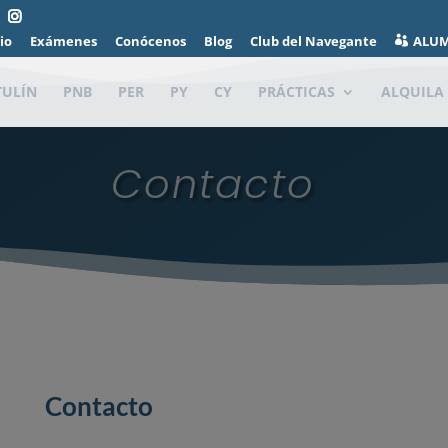
io
Exámenes
Conócenos
Blog
Club del Navegante
ALU
TULÍN
PNB
PER
PY
CY
PRÁCTICAS
ALQUILA
Contacto
Contacto