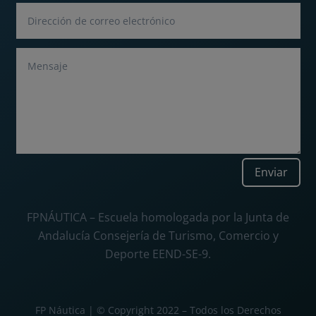
Enviar
FPNÁUTICA – Escuela homologada por la Junta de
Andalucía Consejería de Turismo, Comercio y
Deporte EEND-SE-9.
FP Náutica | © Copyright 2022 – Todos los Derechos