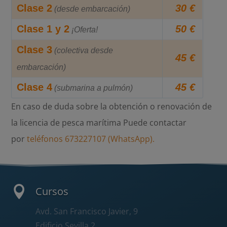
Clase 2
30 €
(desde embarcación)
Clase 1 y 2
50 €
¡Oferta!
Clase 3
(colectiva desde
45 €
embarcación)
Clase 4
45 €
(submarina a pulmón)
En caso de duda sobre la obtención o renovación de
la licencia de pesca marítima Puede contactar
por
teléfonos 673227107 (WhatsApp).

Cursos
Avd. San Francisco Javier, 9
Edificio Sevilla 2,