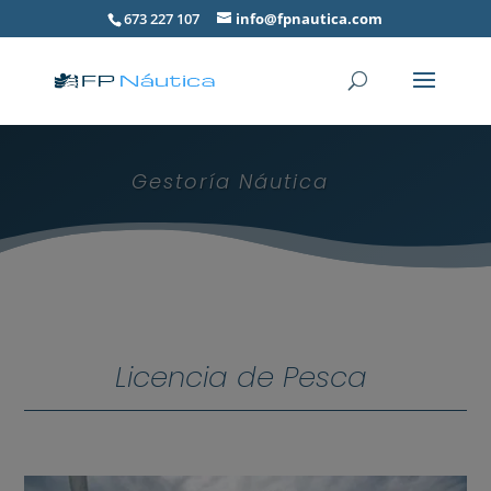
673 227 107
info@fpnautica.com
Gestoría Náutica
Licencia de Pesca