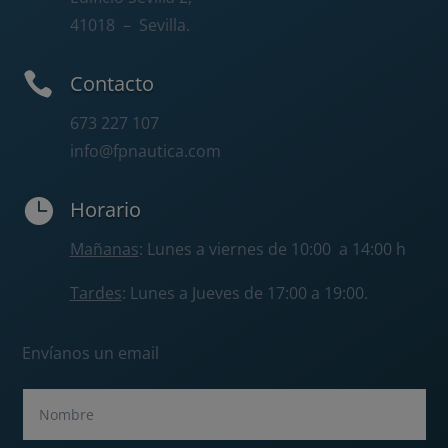
41018
– Sevilla.

Contacto
673 227 107
info@fpnautica.com

Horario
Mañanas
: Lunes a viernes de 10:00 a 14:00 h
Tardes
: Lunes a Jueves de 17:00 a 19:00.
Envíanos un email