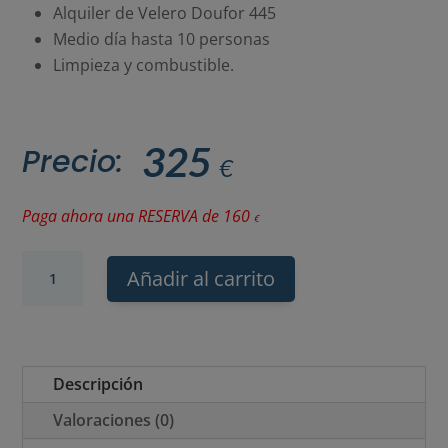
Alquiler de Velero Doufor 445
Medio día hasta 10 personas
Limpieza y combustible.
325
Precio:
€
Paga ahora una RESERVA de
160
€
Alquiler
Añadir al carrito
de
Velero
con
Descripción
Patrón
Valoraciones (0)
-