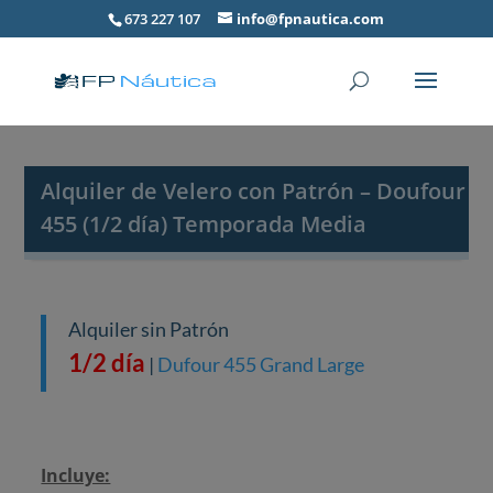
673 227 107
info@fpnautica.com
Alquiler de Velero con Patrón – Doufour
455 (1/2 día) Temporada Media
Alquiler sin Patrón
1/2 día
|
Dufour 455 Grand Large
Incluye: