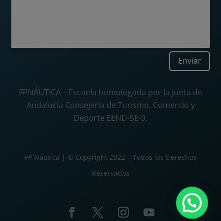
Enviar
FPNÁUTICA – Escuela homologada por la Junta de
Andalucía Consejería de Turismo, Comercio y
Deporte EEND-SE-9.
FP Náutica | © Copyright 2022 – Todos los Derechos
Reservados