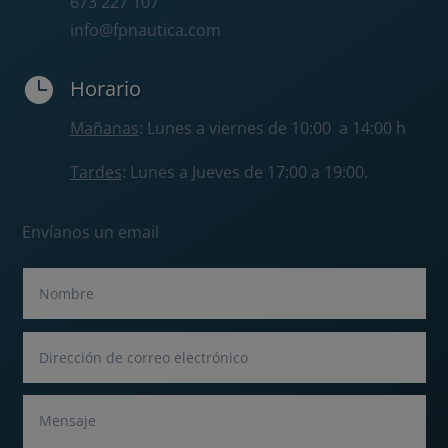
673 227 107
info@fpnautica.com

Horario
Mañanas
: Lunes a viernes de 10:00 a 14:00 h
Tardes
: Lunes a Jueves de 17:00 a 19:00.
Envíanos un email