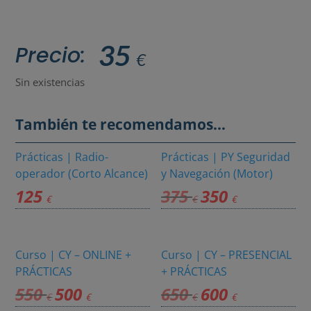
35
Precio:
€
Sin existencias
También te recomendamos…
Prácticas | Radio-
Prácticas | PY Seguridad
operador (Corto Alcance)
y Navegación (Motor)
125
375
350
El
El
€
€
€
precio
precio
original
actual
era:
es:
Curso | CY – ONLINE +
Curso | CY – PRESENCIAL
375 €.
350 €.
PRÁCTICAS
+ PRÁCTICAS
550
500
650
600
El
El
El
El
€
€
€
€