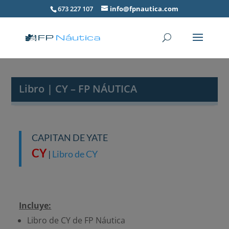
673 227 107
info@fpnautica.com
Libro | CY – FP NÁUTICA
CAPITAN DE YATE
CY
|
Libro de CY
Incluye:
Libro de CY de FP Náutica