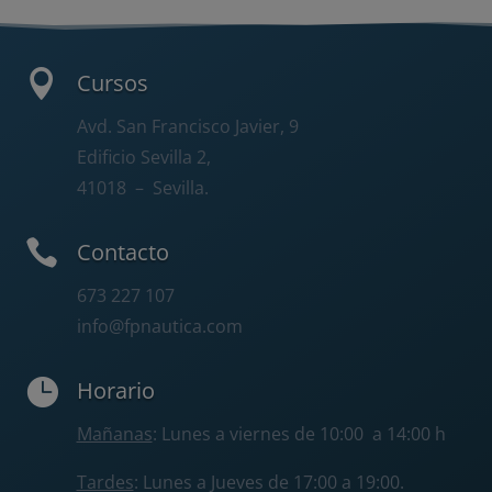

Cursos
Avd. San Francisco Javier, 9
Edificio Sevilla 2,
41018
– Sevilla.

Contacto
673 227 107
info@fpnautica.com

Horario
Mañanas
: Lunes a viernes de 10:00 a 14:00 h
Tardes
: Lunes a Jueves de 17:00 a 19:00.