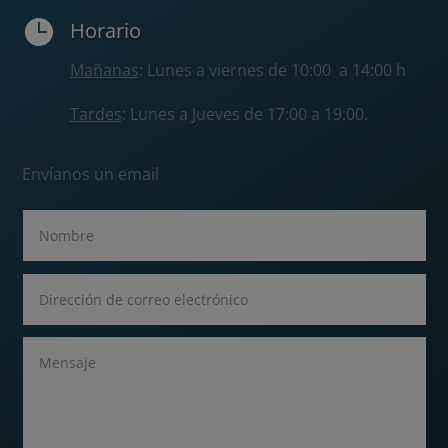

Horario
Mañanas
: Lunes a viernes de 10:00 a 14:00 h
Tardes
: Lunes a Jueves de 17:00 a 19:00.
Envíanos un email