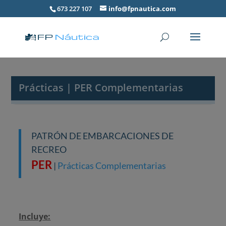
673 227 107
info@fpnautica.com
Prácticas | PER Complementarias
PATRÓN DE EMBARCACIONES DE
RECREO
PER
|
Prácticas Complementarias
Incluye: