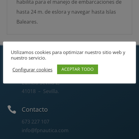
habilita para el manejo de embarcaciones de
hasta 24 m. de eslora y navegar hasta Islas
Baleares.
Utilizamos cookies para optimizar nuestro sitio web y
nuestro servicio.

Cursos
ACEPTAR TODO
Configurar cookies
Avd. San Francisco Javier, 9
Edificio Sevilla 2,
41018
– Sevilla.

Contacto
673 227 107
info@fpnautica.com