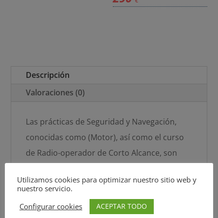
en
Puerto
Gelves)
cantidad
Descripción
Valoraciones (0)
Las prácticas de Seguridad y Navegación,
conocidas como (Motor), así como el curso
de Radio-operador de Corto Alcance, son
prácticas OBLIGATORIAS para la obtención
Utilizamos cookies para optimizar nuestro sitio web y
de la titulación de Patrón de Embarcaciones
nuestro servicio.
de Recreo (PER).
ACEPTAR TODO
Configurar cookies