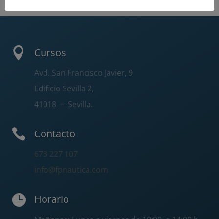

Cursos
Avd. San Francisco Javier, 9
Edificio Sevilla 2,
41018
– Sevilla.

Contacto
673 227 107
info@fpnautica.com

Horario