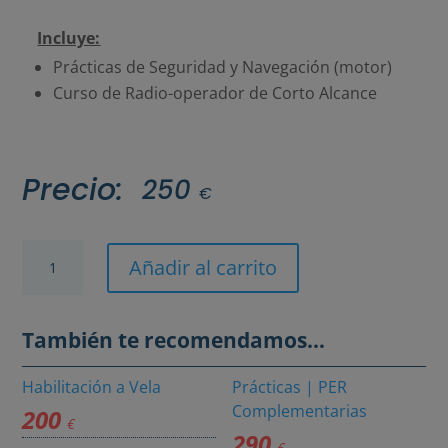
Incluye:
Prácticas de Seguridad y Navegación (motor)
Curso de Radio-operador de Corto Alcance
Precio:
250
€
Prácticas
Añadir al carrito
|
PER
También te recomendamos…
Motor
+
Habilitación a Vela
Prácticas | PER
Complementarias
200
Radio
€
290
(Motor
€