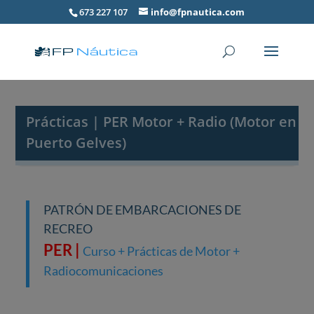
673 227 107
info@fpnautica.com
Prácticas | PER Motor + Radio (Motor en
Puerto Gelves)
PATRÓN DE EMBARCACIONES DE
RECREO
PER |
Curso + Prácticas de Motor +
Radiocomunicaciones