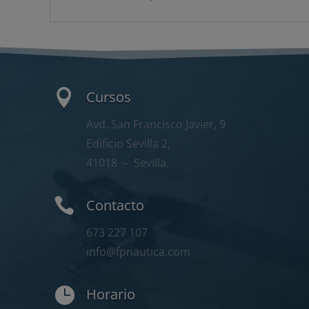

Cursos
Avd. San Francisco Javier, 9
Edificio Sevilla 2,
41018
– Sevilla.

Contacto
673 227 107
info@fpnautica.com

Horario