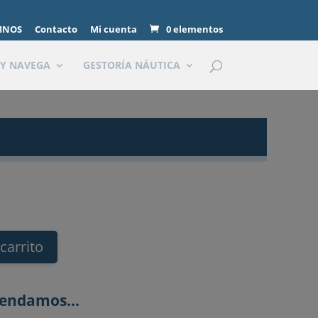
MNOS
Contacto
Mi cuenta
0 elementos
 Y NAVEGA
GESTORÍA NÁUTICA
 carrito
mendamos…