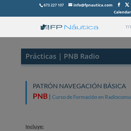
673 227 107
info@fpnautica.com
Calendar
TI
Prácticas | PNB Radio
PATRÓN NAVEGACIÓN BÁSICA
PNB
|
Curso de Formación en Radiocomu
Incluye: